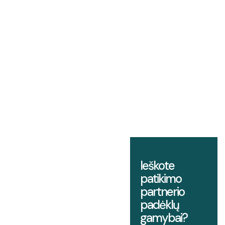
Ieškote
patikimo
partnerio
padėklų
gamybai?