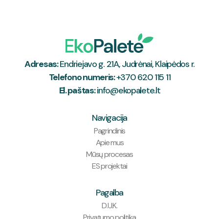
Adresas:
Endriejavo g. 21A, Judrėnai, Klaipėdos r.
Telefono numeris:
+370 620 115 11
El. paštas:
info@ekopalete.lt
Navigacija
Pagrindinis
Apie mus
Mūsų procesas
ES projektai
Pagalba
D.U.K.
Privatumo politika