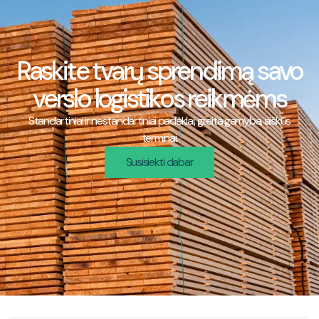
Raskite tvarų sprendimą savo
verslo logistikos reikmėms
Standartiniai ir nestandartiniai padėklai, greita gamyba, aiškūs
terminai.
Susisiekti dabar