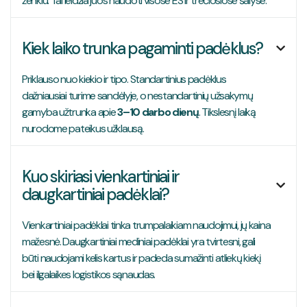
ženklu. Tai leidžia juos naudoti visose ES ir trečiosiose šalyse.
Kiek laiko trunka pagaminti padėklus?

Priklauso nuo kiekio ir tipo. Standartinius padėklus
dažniausiai turime sandėlyje, o nestandartinių užsakymų
gamyba užtrunka apie
3–10 darbo dienų
. Tikslesnį laiką
nurodome pateikus užklausą.
Kuo skiriasi vienkartiniai ir

daugkartiniai padėklai?
Vienkartiniai padėklai tinka trumpalaikiam naudojimui, jų kaina
mažesnė. Daugkartiniai mediniai padėklai yra tvirtesni, gali
būti naudojami kelis kartus ir padeda sumažinti atliekų kiekį
bei ilgalaikes logistikos sąnaudas.