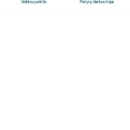
Veiklos patirtis
Patyrę darbuotojai