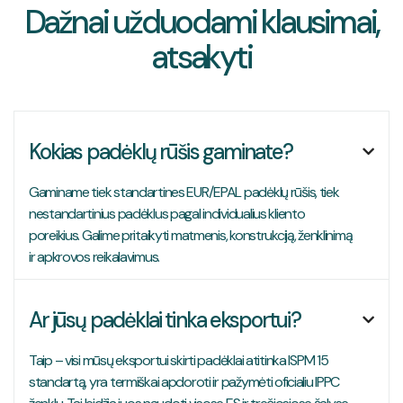
Dažnai užduodami klausimai,
atsakyti
Kokias padėklų rūšis gaminate?

Gaminame tiek standartines EUR/EPAL padėklų rūšis, tiek
nestandartinius padėklus pagal individualius kliento
poreikius. Galime pritaikyti matmenis, konstrukciją, ženklinimą
ir apkrovos reikalavimus.
Ar jūsų padėklai tinka eksportui?

Taip – visi mūsų eksportui skirti padėklai atitinka ISPM 15
standartą, yra termiškai apdoroti ir pažymėti oficialiu IPPC