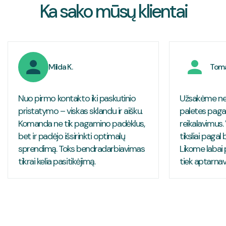
Ka sako mūsų klientai
Milda K.
Toma
Nuo pirmo kontakto iki paskutinio
Užsakėme ne
pristatymo – viskas sklandu ir aišku.
paletes paga
Komanda ne tik pagamino padėklus,
reikalavimus.
bet ir padėjo išsirinkti optimalų
tiksliai pagal 
sprendimą. Toks bendradarbiavimas
Likome labai 
tikrai kelia pasitikėjimą.
tiek aptarnav