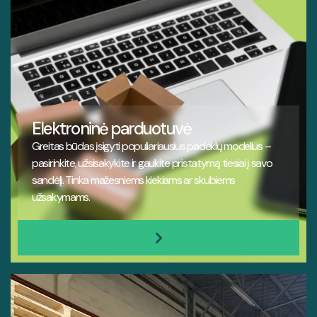
Elektroninė parduotuvė
Greitas būdas įsigyti populiariausius padėklų modelius –
pasirinkite, užsisakykite ir gaukite pristatymą tiesiai į savo
sandėlį. Tinka mažesniems kiekiams ar skubiems
užsakymams.
