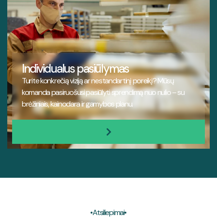
Individualus pasiūlymas
Turite konkrečią viziją ar nestandartinį poreikį? Mūsų
komanda pasiruošusi pasiūlyti sprendimą nuo nulio – su
brėžiniais, kainodara ir gamybos planu.

Atsiliepimai