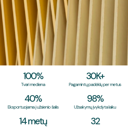

100%
30K+
Tvari mediena
Pagamintų padėklų per metus
40%
98%
Eksportuojama į užsienio šalis
Užsakymų įvykdyta laiku
14 metų
32