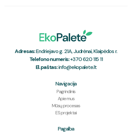
Adresas:
Endriejavo g. 21A, Judrėnai, Klaipėdos r.
Telefono numeris:
+370 620 115 11
El. paštas:
info@ekopalete.lt
Navigacija
Pagrindinis
Apie mus
Mūsų procesas
ES projektai
Pagalba