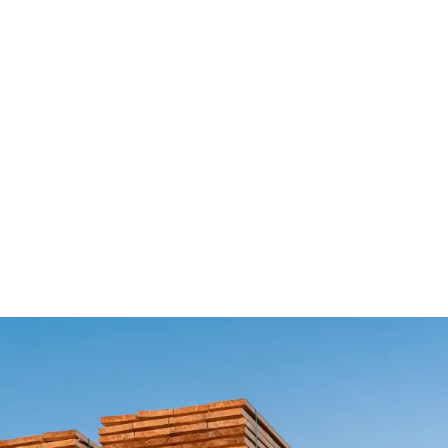
Palyginimas verslui
Mediniai ir plastikiniai padėklai pasižymi skirtingais privalumais –
nuo kainos ir svorio iki higienos ir tvarumo. Šiame straipsnyje
aptariame, kuris sprendimas geriausiai tinka jūsų verslui,
atsižvelgiant į naudojimo sąlygas, eksporto poreikius ir ilgalaikes
logistikos sąnaudas.
Skaityti daugiau
