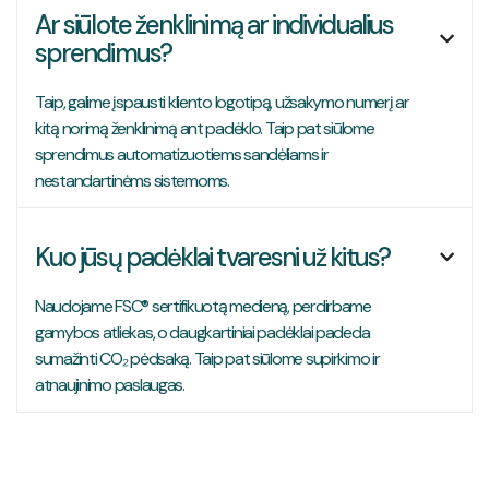
Ar siūlote ženklinimą ar individualius

sprendimus?
Taip, galime įspausti kliento logotipą, užsakymo numerį ar
kitą norimą ženklinimą ant padėklo. Taip pat siūlome
sprendimus automatizuotiems sandėliams ir
nestandartinėms sistemoms.
Kuo jūsų padėklai tvaresni už kitus?

Naudojame FSC® sertifikuotą medieną, perdirbame
gamybos atliekas, o daugkartiniai padėklai padeda
sumažinti CO₂ pėdsaką. Taip pat siūlome supirkimo ir
atnaujinimo paslaugas.