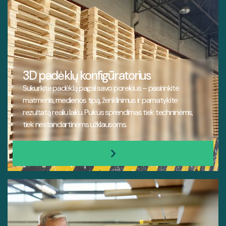
3D padėklų konfigūratorius
Sukurkite padėklą pagal savo poreikius – pasirinkite
matmenis, medienos tipą, ženklinimus ir pamatykite
rezultatą realiu laiku. Puikus sprendimas tiek techninėms,
tiek nestandartinėms užklausoms.
