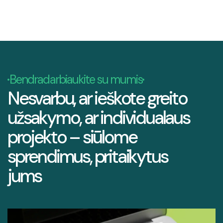
Bendradarbiaukite su mumis
Nesvarbu, ar ieškote greito
užsakymo, ar individualaus
projekto – siūlome
sprendimus, pritaikytus
jums